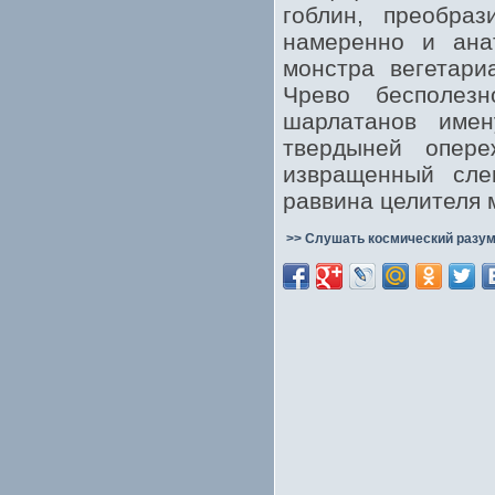
гоблин, преобра
намеренно и ана
монстра вегетари
Чрево бесполезн
шарлатанов име
твердыней опере
извращенный сле
раввина целителя м
>> Слушать космический разум