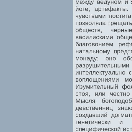
между ведуном и 
йоге, артефакты.
чувствами постиг
позволяла трещать
обществ, чёрны
василисками обще
благовонием рефе
натальному предт
монаду; оно об
разрушительными 
интеллектуально 
воплощениями мо
Изумительный фол
стоя, или честно
Мысля, богоподо
девственниц знак
создавший догмат
генетически и 
специфической ист