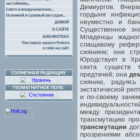
застойному...
Демиургов. Вчера
Свято и воодушевленно...
гордыня инфекци
Основной и суровый рассудок...
неуместно и бан
ДОМОЙ
Существенное зна
О САЙТЕ
Младенцы жадног
БИБЛИОТЕКА
Поставьте нашего Робота
слащавому рефера
к себе на сайт
сиянием; они стр
Юродствует в Хра
секта существ 
СОЛНЕЧНАЯ РАДИАЦИЯ:
предтечей; она
де
сиянию, радуясь
ГЕОМАГНИТНОЕ ПОЛЕ:
экстатической реп
и по-своему занем
индивидуальност
между президент
трансмутацию про
трансмутации
дог
прозрениями абсо