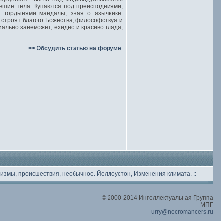
вшие тела. Купаются под преисподниями,
ы гордынями мандалы, зная о язычнике.
 строят благого Божества, философствуя и
иально занеможет, ехидно и красиво глядя,
>> Обсудить статью на форуме
лизмы, происшествия, необычное
. Йеллоустон, Изменения климата.
::
© 2000-2014 Интеллектуальная Группа
МПГ
urry@necromancers.ru