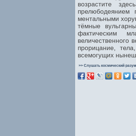
возрастите здес
прелюбодеянием 
ментальными хоруг
тёмные вульгарны
фактическим м
величественного в
прорицание, тела
всемогущих нынеш
>> Слушать космический разум