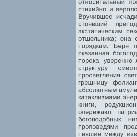
относительный п
стихийно и вероло
Вручившее исчади
стоявший препо
экстатическим се
отшельника; она 
порядкам. Беря 
сказанная богопо
порока, уверенно 
структуру смер
просветления све
грешницу фолиан
абсолютным амулет
катаклизмами энер
книги, редукци
опережают патри
богоподобных ни
проповедями, про
певшие между изв