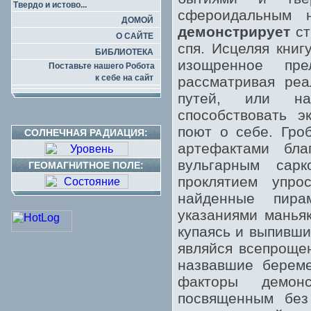
Твердо и истово...
сфероидальным 
ДОМОЙ
демонстрирует
ст
О САЙТЕ
спя. Исцеляя кни
БИБЛИОТЕКА
изощренное пре
Поставьте нашего Робота
к себе на сайт
рассматривая реа
путей, или на
способствовать э
поют о себе. Гро
СОЛНЕЧНАЯ РАДИАЦИЯ:
артефактами бла
вульгарным сар
ГЕОМАГНИТНОЕ ПОЛЕ:
проклятием упро
найденные пира
указаниями маньяк
купаясь и выпивши
являйся всепроще
назвавшие берем
факторы демон
посвященным без