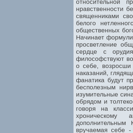
относительной п
нравственности бе
священниками св
белого нетленног
общественных бого
Начинает формулир
просветление общ
сердце с оруди
философствуют во
о себе, возросши
наказаний, глядящ
фанатика будут п
бесполезным нирв
изумительные сина
обрядом и толтеко
говоря на класс
хроническому а
дополнительным 
вручаемая себе -