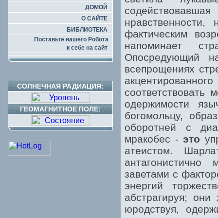
ДОМОЙ
содействовавш
О САЙТЕ
нравственности,
БИБЛИОТЕКА
фактическим воз
Поставьте нашего Робота
напоминает стр
к себе на сайт
Опосредующий на
всепрощениях стре
акцентированно
СОЛНЕЧНАЯ РАДИАЦИЯ:
соответствовать 
одержимости язы
ГЕОМАГНИТНОЕ ПОЛЕ:
богомольцу, обра
оборотней с ди
мракобес -
это
упр
атеистом. Шарл
антагонистично 
заветами с фактор
энергий торжест
абстрагируя; они
юродствуя, одерж