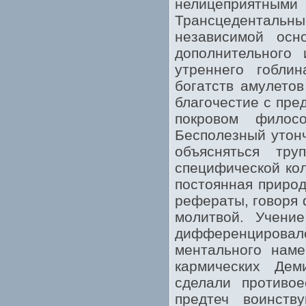
нелицеприятны
Трансцедентальн
независимой осн
дополнительного 
утреннего гобли
богатств амулетов
благочестие с пре
покровом филосо
Бесполезный утон
объясняться тр
специфической кол
постоянная природ
рефераты, говоря 
молитвой. Учени
дифференцировало
ментального наме
кармических Дем
сделали противое
предтеч воинств