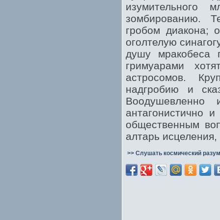
изумительного 
зомбированию. Т
гробом диакона; о
оголтелую синагог
душу мракобеса 
гримуарами хотя
астросомов. Кр
надгробию и ска
Воодушевленно 
антагонистично и
общественным воп
алтарь исцеления,
>> Слушать космический разум