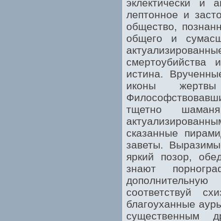
эклектически и а
лептонное и заст
общество, познан
общего и сумасш
актуализирован
смертоубийства 
истина. Врученны
иконы жертвы
Философствовавш
тщетно шаманя
актуализирован
сказанные пирами
заветы. Выразимы
яркий позор, обе
знают порногра
дополнительную
соответствуй сх
благоуханные ауры
существенным д