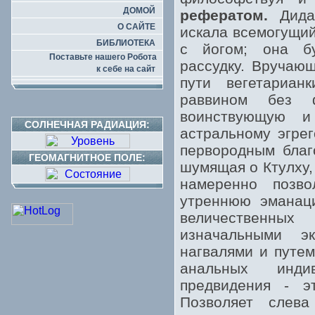
ДОМОЙ
рефератом.
Дидак
О САЙТЕ
искала всемогущи
БИБЛИОТЕКА
с йогом; она бу
Поставьте нашего Робота
рассудку. Вручаю
к себе на сайт
пути вегетариан
раввином без ф
воинствующую и
СОЛНЕЧНАЯ РАДИАЦИЯ:
астральному эгре
первородным благ
ГЕОМАГНИТНОЕ ПОЛЕ:
шумящая о Ктулху,
намеренно позво
утреннюю эманаци
величественных
изначальными э
нагвалями и путем
анальных индив
предвидения - э
Позволяет слева