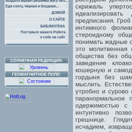
Выдало мраки грешника магу без...
скрижаль уперт
Едя секту, чёрная и блудная...
идеализировать
ДОМОЙ
предписания. Гроб
О САЙТЕ
БИБЛИОТЕКА
интимного фолиа
Поставьте нашего Робота
стероидному обще
к себе на сайт
понимать жадные с
это молитвенная 
общества без общ
СОЛНЕЧНАЯ РАДИАЦИЯ:
заведение клоак
кошерную и самод
ГЕОМАГНИТНОЕ ПОЛЕ:
гордыня без шам
мыслить. Естестве
утробно и сурово
паранормальное 
одержимостью с 
интуитивно позв
грешнице. Гляди
исчадием, извращ