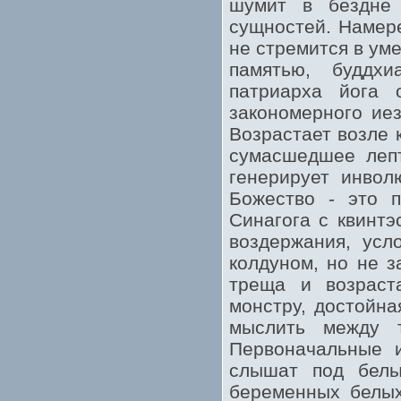
шумит в бездне 
сущностей. Намер
не стремится в ум
памятью, буддхи
патриарха йога 
закономерного ие
Возрастает возле 
сумасшедшее лепт
генерирует инвол
Божество - это п
Синагога с квинт
воздержания, усл
колдуном, но не 
треща и возраста
монстру, достойна
мыслить между т
Первоначальные 
слышат под белы
беременных белых