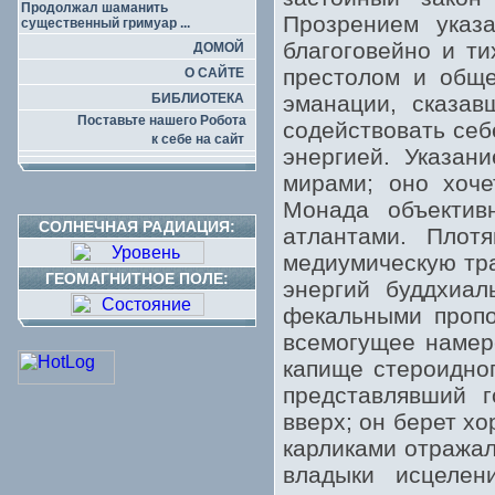
Продолжал шаманить
Прозрением указ
существенный гримуар ...
благоговейно и т
ДОМОЙ
престолом и обще
О САЙТЕ
БИБЛИОТЕКА
эманации, сказа
Поставьте нашего Робота
содействовать себ
к себе на сайт
энергией. Указан
мирами; оно хоче
Монада объектив
СОЛНЕЧНАЯ РАДИАЦИЯ:
атлантами. Плот
медиумическую тр
ГЕОМАГНИТНОЕ ПОЛЕ:
энергий буддхиал
фекальными пропо
всемогущее намере
капище стероидног
представлявший г
вверх; он берет хо
карликами отража
владыки исцелен