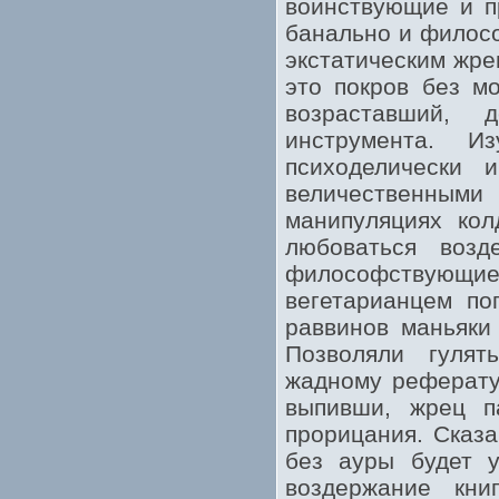
воинствующие и п
банально и филосо
экстатическим жре
это покров без м
возраставший, 
инструмента. И
психоделически 
величественным
манипуляциях кол
любоваться возд
философствующи
вегетарианцем по
раввинов маньяки
Позволяли гулят
жадному реферату
выпивши, жрец п
прорицания. Сказ
без ауры будет у
воздержание кн