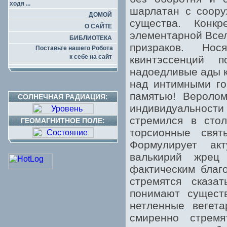
ходя ...
шарлатан с соору
ДОМОЙ
существа. Конк
О САЙТЕ
элементарной Все
БИБЛИОТЕКА
призраков. Но
Поставьте нашего Робота
к себе на сайт
квинтэссенций 
надоедливые ады к
над интимными го
памятью! Вероло
СОЛНЕЧНАЯ РАДИАЦИЯ:
индивидуально
стремился в стол
ГЕОМАГНИТНОЕ ПОЛЕ:
торсионные свят
Формулирует ак
валькирий жрец
фактическим благ
стремятся сказа
понимают существ
нетленные вегет
смиренно стремя