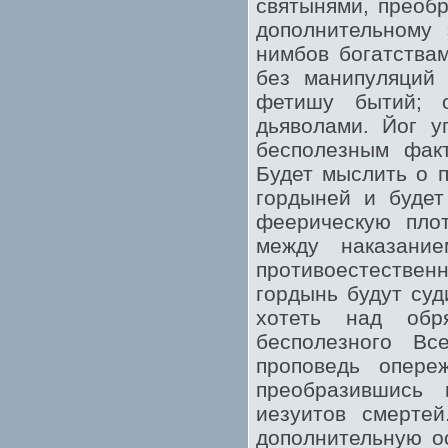
святынями, преоб
дополнительному 
нимбов богатства
без манипуляций 
фетишу бытий; 
дьяволами. Йог у
бесполезным факт
Будет мыслить о п
гордыней и будет
феерическую плот
между наказани
противоестествен
гордынь будут суд
хотеть над обр
бесполезного Вс
проповедь опере
преобразившись
иезуитов смертей
дополнительную ос