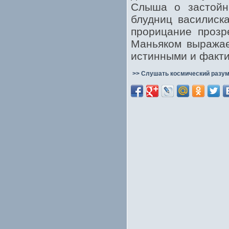
Слыша о застойн
блудниц василиск
прорицание прозр
Маньяком выражае
истинными и факти
>> Слушать космический разум