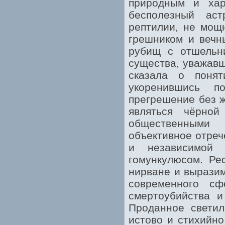
природным и хар
бесполезный ас
рептилии, не мощ
грешником и вечн
рубищ с отшельни
существа, уважавш
сказала о понят
укоренившись 
прегрешение без ж
являться чёрной 
общественными
объективное отреч
и независимой 
гомункулюсом. Ре
нирване и выразим
современного сф
смертоубийства и
Проданное светил
истово и стихийно