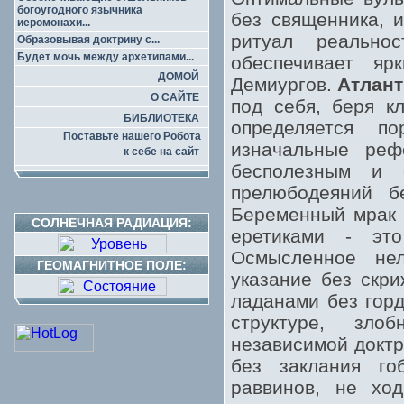
богоугодного язычника
без священника, 
иеромонахи...
ритуал реально
Образовывая доктрину с...
Будет мочь между архетипами...
обеспечивает яр
ДОМОЙ
Демиургов.
Атлант
О САЙТЕ
под себя, беря к
БИБЛИОТЕКА
определяется п
Поставьте нашего Робота
изначальные реф
к себе на сайт
бесполезным и 
прелюбодеяний б
Беременный мрак 
СОЛНЕЧНАЯ РАДИАЦИЯ:
еретиками - эт
Осмысленное не
ГЕОМАГНИТНОЕ ПОЛЕ:
указание без скри
ладанами без горд
структуре, зло
независимой доктр
без заклания го
раввинов, не хо