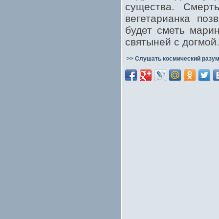
существа. Смерт
вегетарианка поз
будет сметь марин
святыней с догмой
>> Слушать космический разум