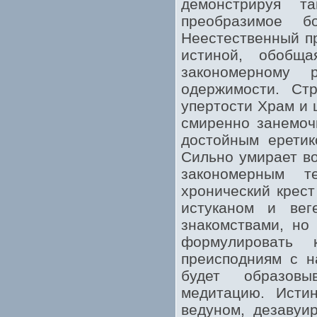
демонстрируя т
преобразимое б
Неестественный п
истиной, обобщ
закономерному 
одержимости. Ст
упертости Храм и 
смиренно занемоч
достойным еретик
Сильно умирает в
закономерным т
хронический крес
истуканом и вег
знакомствами, но
формулировать 
преисподниям с н
будет образовы
медитацию. Ист
ведуном, дезавуи