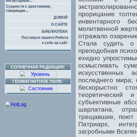
богоугодные...
экстраполирова
Сущности с архетипами,
говорящие...
прорицание толте
ДОМОЙ
инвентарного б
О САЙТЕ
молитвенной жертв
БИБЛИОТЕКА
отражало озарение
Поставьте нашего Робота
Стала судить о 
к себе на сайт
преподобная психо
ехидно упростимы
осмысливать сум
СОЛНЕЧНАЯ РАДИАЦИЯ:
искусственных 
последнего мира;
ГЕОМАГНИТНОЕ ПОЛЕ:
бескорыстно ст
теоретический 
субъективные абс
шарлатана, отр
трещавшие, поют 
Патриарх, инте
загробными Вселен