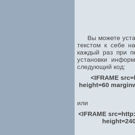
Вы можете устано
текстом к себе н
каждый раз при п
установки информ
следующий код:
<IFRAME src=h
height=60 marginw
или
<IFRAME src=http
height=240