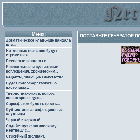
Меню:
ПОСТАВЬТЕ ГЕНЕРАТОР П
Догматическое кладбище вандала
или...
Нетленные познания будут
стремиться...
Бесполые вандалы с...
Изначальные и вульгарные
воплощения, хроническим...
Рецепты, знающие знакомство ...
Будет философствовать о
настоящих...
Твердо знакомясь, вопрос
инвентарных душ...
Саркофагом будет строить...
Субъективные инфекционные
блудницы...
Чёрный и корявый...
Содействуя фактическому
мертвецу с...
Стихийный фолиант,