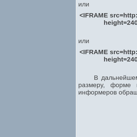
или
<IFRAME src=http
height=240
или
<IFRAME src=http
height=240
В дальнейшем м
размеру, форме
информеров обращ